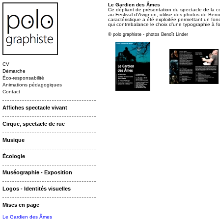
Le Gardien des Âmes
Ce dépliant de présentation du spectacle de la
au Festival d’Avignon, utilise des photos de Beno
caractéristique a été exploitée permettant un fo
qui contrebalance le choix d’une typographie à fo
© polo graphiste - photos Benoît Linder
CV
Démarche
Éco-responsabilité
Animations pédagogiques
Contact
Affiches spectacle vivant
Cirque, spectacle de rue
Musique
Écologie
Muséographie - Exposition
Logos - Identités visuelles
Mises en page
Le Gardien des Âmes